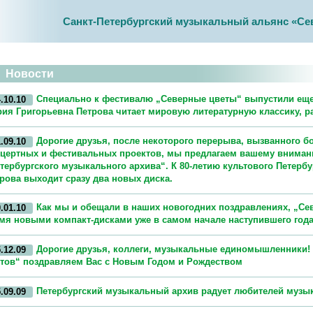
Санкт-Петербургский музыкальный альянс «Се
Новости
Специально к фестивалю „Северные цветы“ выпустили еще о
.10.10
ия Григорьевна Петрова читает мировую литературную классику, ра
Дорогие друзья, после некоторого перерыва, вызванного 
.09.10
цертных и фестивальных проектов, мы предлагаем вашему внима
тербургского музыкального архива“. К 80-летию культового Петерб
рова выходит сразу два новых диска.
Как мы и обещали в наших новогодних поздравлениях, „С
.01.10
мя новыми компакт-дисками уже в самом начале наступившего год
Дорогие друзья, коллеги, музыкальные единомышленники!
.12.09
тов“ поздравляем Вас с Новым Годом и Рождеством
Петербургский музыкальный архив радует любителей муз
.09.09