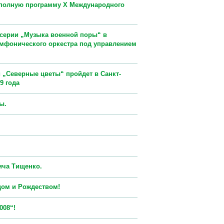
 полную программу X Международного
 серии „Музыка военной поры“ в
имфонического оркестра под управлением
„Северные цветы“ пройдет в Санкт-
9 года
ы.
ича Тищенко.
дом и Рождеством!
008“!