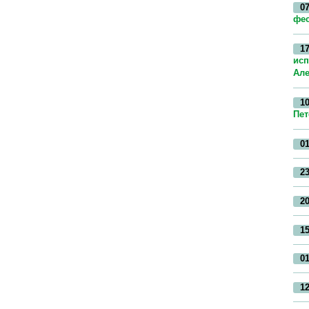
07
фес
17
исп
Але
10
Пет
01
23
20
15
01
12